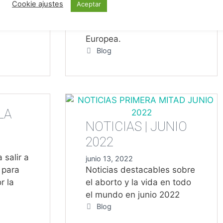
votará para incluir el aborto
Cookie ajustes
Aceptar
acer
en la Carta de los Derechos
uropa.
Fundamentales de la Unión
Europea.
Categorías
Blog
LA
NOTICIAS | JUNIO
2022
 salir a
junio 13, 2022
 para
Noticias destacables sobre
r la
el aborto y la vida en todo
el mundo en junio 2022
Categorías
Blog