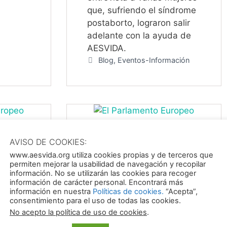
que, sufriendo el síndrome
postaborto, lograron salir
adelante con la ayuda de
AESVIDA.
Categorías
Blog
,
Eventos-Información
VIDA
EUROPA VOTA
O
PARA QUE EL
AVISO DE COOKIES:
ABORTO SEA
www.aesvida.org utiliza cookies propias y de terceros que
permiten mejorar la usabilidad de navegación y recopilar
rovida
DERECHO
información. No se utilizarán las cookies para recoger
uropeas
información de carácter personal. Encontrará más
FUNDAMENTAL
información en nuestra
Políticas de cookies.
“Acepta”,
ras
consentimiento para el uso de todas las cookies.
abril 9, 2024
ta
No acepto la política de uso de cookies
.
El Parlamente Europeo
putados