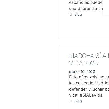
españoles puedes h
una diferencia en E
Categorías
Blog
MARCHA SÍ A 
VIDA 2023
marzo 10, 2023
Este años volvimos a
las calles de Madrid
defender y luchar po
vida. #SiALaVida
Categorías
Blog