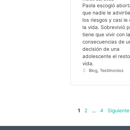
Paola escogió abort
que nadie le advirti
los riesgos y casi le
la vida. Sobrevivió 
tiene que vivir con l
consecuencias de u
decisión de una
adolescente el rest
vida.
Categorías
Blog
,
Testimonios
Navegación
Página
Página
Página
1
2
…
4
Siguient
de
entradas