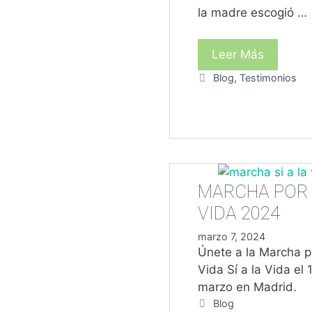
la madre escogió …
TESTIM
Leer Más
|
Categorías
Blog
,
Testimonios
UNA
VIDA
SALVAD
DE
LA
MUERT
MARCHA POR 
VIDA 2024
marzo 7, 2024
Únete a la Marcha p
Vida Sí a la Vida el 
marzo en Madrid.
Categorías
Blog