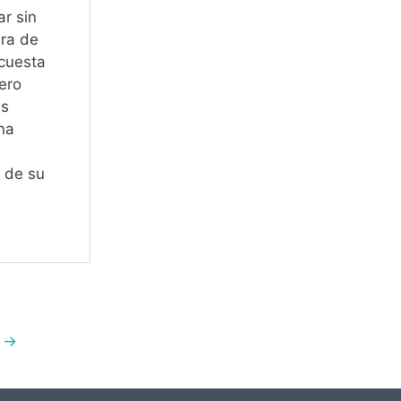
ar sin
era de
 cuesta
pero
as
na
o de su
e
→