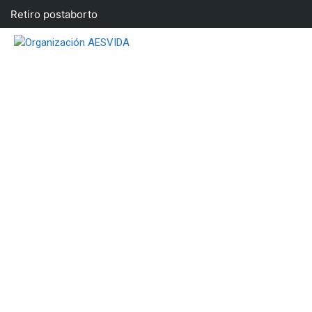
Saltar
Retiro postaborto
al
contenido